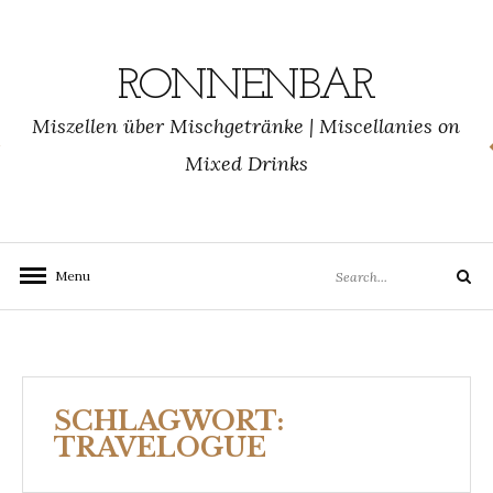
Skip
to
content
RONNENBAR
Miszellen über Mischgetränke | Miscellanies on
Mixed Drinks
Search
Menu
Search
for:
SCHLAGWORT:
TRAVELOGUE