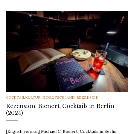
CATEGORIES
COCKTAILKULTUR IN DEUTSCHLAND
,
REZENSION
Rezension: Bienert, Cocktails in Berlin
(2024)
[English version] Michael C. Bienert, Cocktails in Berlin.