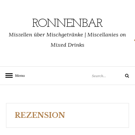
Skip
to
content
RONNENBAR
Miszellen über Mischgetränke | Miscellanies on
Mixed Drinks
Search
Menu
Search
for:
REZENSION