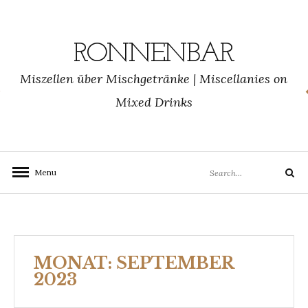
Skip
to
content
RONNENBAR
Miszellen über Mischgetränke | Miscellanies on
Mixed Drinks
Search
Menu
Search
for:
MONAT:
SEPTEMBER
2023