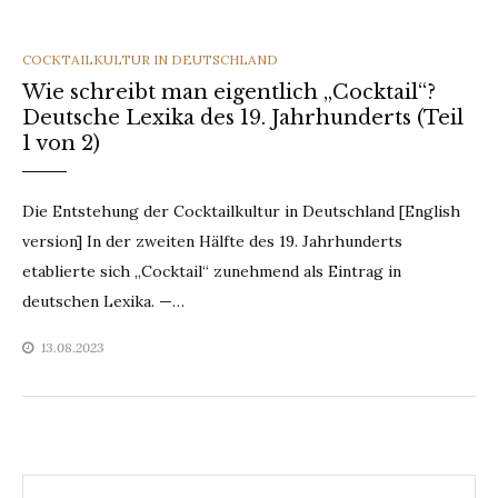
CATEGORIES
COCKTAILKULTUR IN DEUTSCHLAND
Wie schreibt man eigentlich „Cocktail“?
Deutsche Lexika des 19. Jahrhunderts (Teil
1 von 2)
Die Entstehung der Cocktailkultur in Deutschland [English
version] In der zweiten Hälfte des 19. Jahrhunderts
etablierte sich „Cocktail“ zunehmend als Eintrag in
deutschen Lexika. —…
13.08.2023