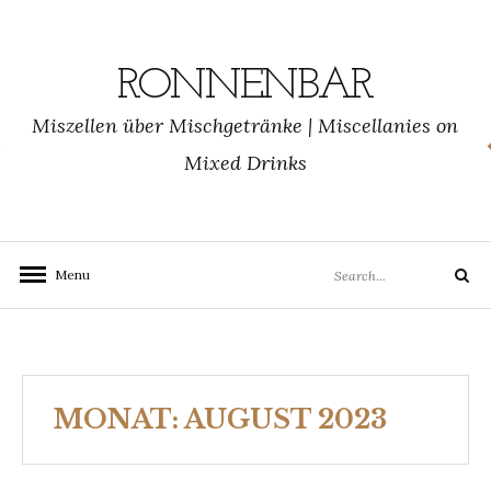
Skip
to
content
RONNENBAR
Miszellen über Mischgetränke | Miscellanies on
Mixed Drinks
Search
Menu
Search
for:
MONAT:
AUGUST 2023